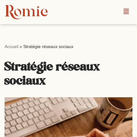
Aller
au
contenu
Accueil
»
Stratégie réseaux sociaux
Stratégie réseaux
sociaux