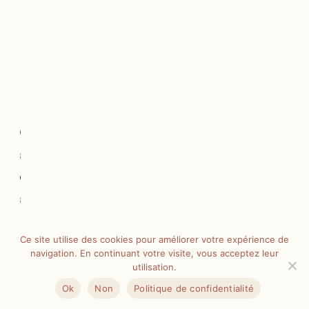
d’un
business
qui
rayonne
sans
s’épuiser.
Conjuguer
stratégie
et
sensibilité
:
l’équilibre
Ce site utilise des cookies pour améliorer votre expérience de
navigation. En continuant votre visite, vous acceptez leur
essentiel
utilisation.
Ok
Non
Politique de confidentialité
Trop