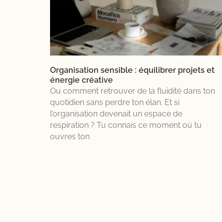
la
croissance,
mais
finissent
souvent
écartelées
Organisation sensible : équilibrer projets et
entre
énergie créative
leurs
Ou comment retrouver de la fluidité dans ton
valeurs
quotidien sans perdre ton élan. Et si
et
l’organisation devenait un espace de
les
respiration ? Tu connais ce moment où tu
exigences
ouvres ton
du
marché.
Et
si
le
secret