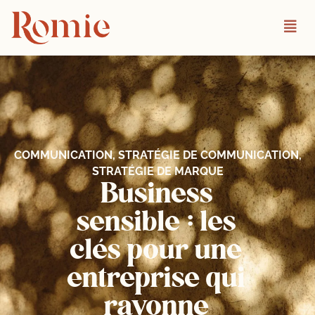
Aller
au
contenu
COMMUNICATION
,
STRATÉGIE DE COMMUNICATION
,
Business
STRATÉGIE DE MARQUE
sensible : les
clés pour une
entreprise qui
rayonne