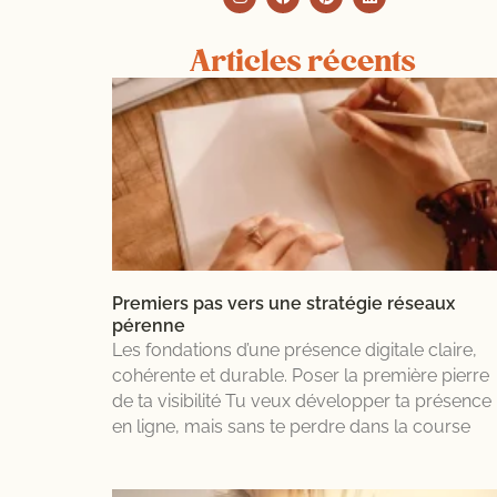
durer
cette
Articles récents
entreprise,
c’est
une
tout
autre
histoire.
J’ai
vu
trop
Premiers pas vers une stratégie réseaux
de
pérenne
Les fondations d’une présence digitale claire,
femmes
cohérente et durable. Poser la première pierre
passionnées,
de ta visibilité Tu veux développer ta présence
fondatrices
en ligne, mais sans te perdre dans la course
inspirantes,
brûler
leur