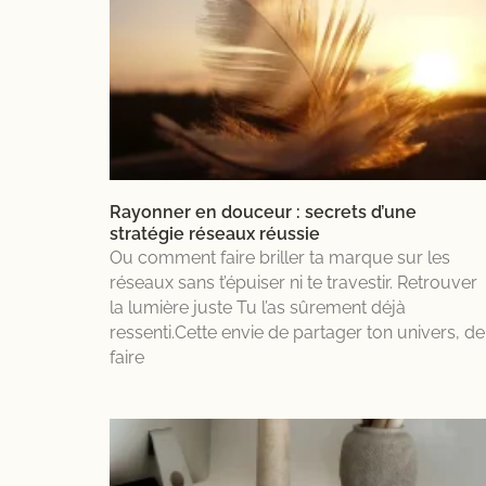
lumière
à
force
de
vouloir
bien
faire.
Elles
s’impliquent
Rayonner en douceur : secrets d’une
corps
stratégie réseaux réussie
et
Ou comment faire briller ta marque sur les
âme,
réseaux sans t’épuiser ni te travestir. Retrouver
cherchent
la lumière juste Tu l’as sûrement déjà
à
ressenti.Cette envie de partager ton univers, de
tout
faire
harmoniser,
la
création,
la
communication,